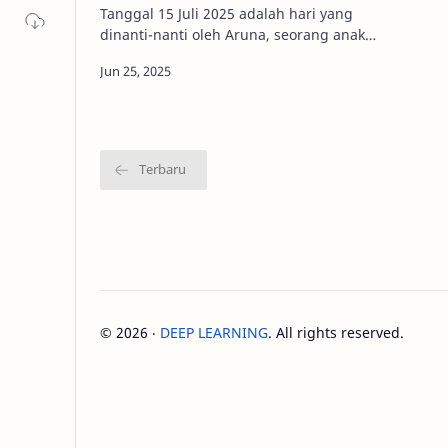
Tanggal 15 Juli 2025 adalah hari yang
dinanti-nanti oleh Aruna, seorang anak
kelas 1 SD yang baru saja menginjak usia
tujuh tahun. Ia terbangun lebih…
©
2026
‧
DEEP LEARNING
. All rights reserved.