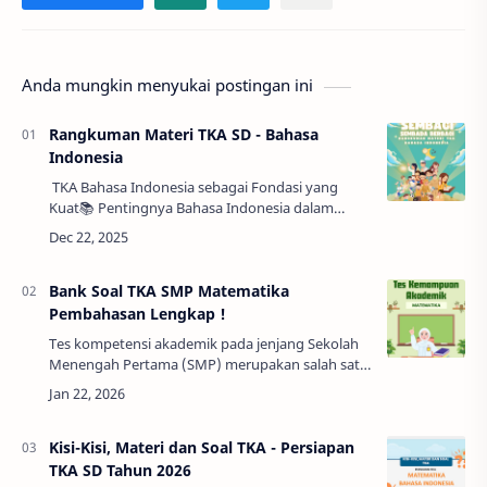
Anda mungkin menyukai postingan ini
Rangkuman Materi TKA SD - Bahasa
Indonesia
TKA Bahasa Indonesia sebagai Fondasi yang
Kuat📚 Pentingnya Bahasa Indonesia dalam
PendidikanBahasa Indonesia bukan sekadar alat
komunikasi, melainkan juga sarana berpikir, m…
Bank Soal TKA SMP Matematika
Pembahasan Lengkap !
Tes kompetensi akademik pada jenjang Sekolah
Menengah Pertama (SMP) merupakan salah satu
instrumen penting dalam dunia pendidikan. Tes
ini dirancang untuk mengukur kemampuan
dasar …
Kisi-Kisi, Materi dan Soal TKA - Persiapan
TKA SD Tahun 2026