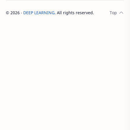
Kelas 4
Kelas 5
©
2026
‧
DEEP LEARNING
. All rights reserved.
Kelas 6
Kelas 7
Kelas 8
Kelas 9