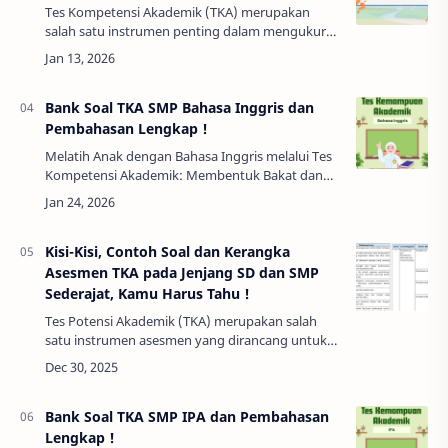
Tes Kompetensi Akademik (TKA) merupakan
salah satu instrumen penting dalam mengukur
kemampuan dasar siswa, khususnya di tingkat
Sekolah Dasar (SD). Tes ini tidak hanya berfungsi
se…
Bank Soal TKA SMP Bahasa Inggris dan
Pembahasan Lengkap !
Melatih Anak dengan Bahasa Inggris melalui Tes
Kompetensi Akademik: Membentuk Bakat dan
Pribadi SiswaBahasa Inggris telah menjadi bahasa
internasional yang mendominasi berbagai bid…
Kisi-Kisi, Contoh Soal dan Kerangka
Asesmen TKA pada Jenjang SD dan SMP
Sederajat, Kamu Harus Tahu !
Tes Potensi Akademik (TKA) merupakan salah
satu instrumen asesmen yang dirancang untuk
mengukur kemampuan akademik siswa secara
lebih objektif dan terstandar. Penerapan TKA di
ting…
Bank Soal TKA SMP IPA dan Pembahasan
Lengkap !